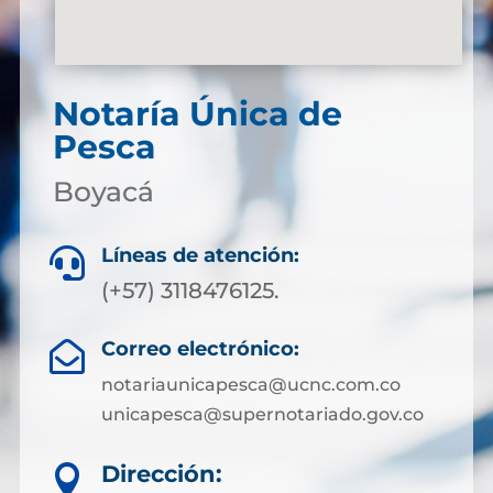
Notaría Única de
Pesca
Boyacá
Líneas de atención:

(+57) 3118476125.
Correo electrónico:

notariaunicapesca@ucnc.com.co
unicapesca@supernotariado.gov.co
Dirección:
