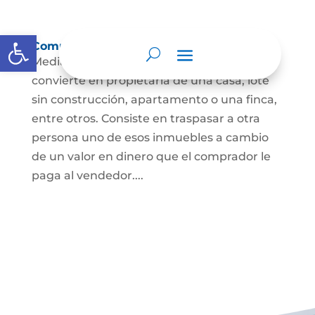
Abrir barra de herramientas
Compraventa de inmuebles
Mediante este contrato, una persona se
convierte en propietaria de una casa, lote
sin construcción, apartamento o una finca,
entre otros. Consiste en traspasar a otra
persona uno de esos inmuebles a cambio
de un valor en dinero que el comprador le
paga al vendedor....