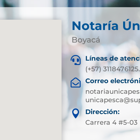
Notaría Ún
Boyacá
Líneas de atenc

(+57) 3118476125
Correo electrón

notariaunicape
unicapesca@sup
Dirección:

Carrera 4 #5-03