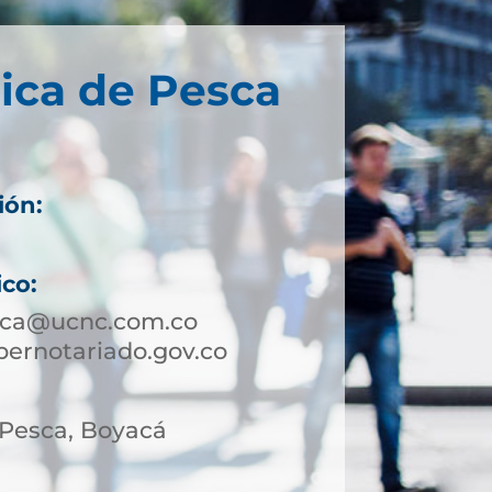
ica de Pesca
ión:
.
ico:
sca@ucnc.com.co
ernotariado.gov.co
 Pesca, Boyacá