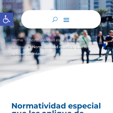
Abrir barra de herramientas
Home
normatividad especial que les
9
aplique.
Normatividad especial que les
9
aplique de interés.
Normatividad especial