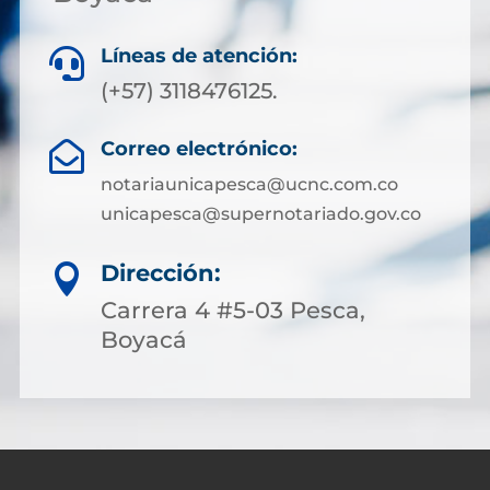
Líneas de atención:

(+57) 3118476125.
Correo electrónico:

notariaunicapesca@ucnc.com.co
unicapesca@supernotariado.gov.co
Dirección:

Carrera 4 #5-03 Pesca,
Boyacá