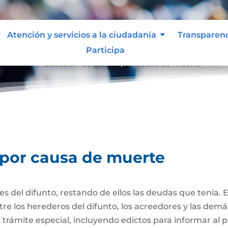
Atención y servicios a la ciudadanía
Transparen
Participa
e muerte
Sucesión de bienes por causa de muerte
9
 por causa de muerte
nes del difunto, restando de ellos las deudas que tenía. 
re los herederos del difunto, los acreedores y las dem
trámite especial, incluyendo edictos para informar al púb