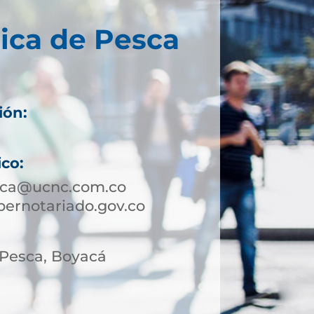
ica de Pesca
ión:
.
ico:
sca@ucnc.com.co
ernotariado.gov.co
 Pesca, Boyacá