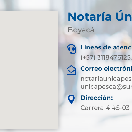
Notaría Ún
Boyacá
Líneas de atenc

(+57) 3118476125
Correo electrón

notariaunicape
unicapesca@sup
Dirección:

Carrera 4 #5-03