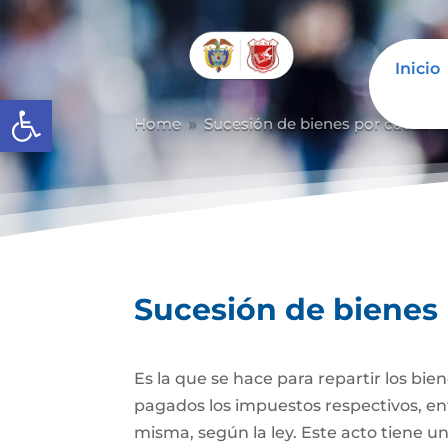
Inicio
Abrir barra de herramientas
Home
Sucesión de bienes por causa d
9
Sucesión de bienes
Es la que se hace para repartir los bie
pagados los impuestos respectivos, ent
misma, según la ley. Este acto tiene un 