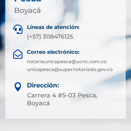
Boyacá
Líneas de atención:

(+57) 3118476125.
Correo electrónico:

notariaunicapesca@ucnc.com.co
unicapesca@supernotariado.gov.co
Dirección:

Carrera 4 #5-03 Pesca,
Boyacá