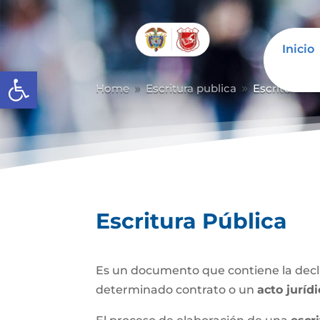
Inicio
Abrir barra de herramientas
Home
Escritura publica
Escritura Pú
9
9
Escritura Pública
Es un documento que contiene la decla
determinado contrato o un
acto juríd