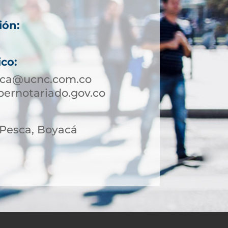
ión:
.
ico:
sca@ucnc.com.co
ernotariado.gov.co
 Pesca, Boyacá