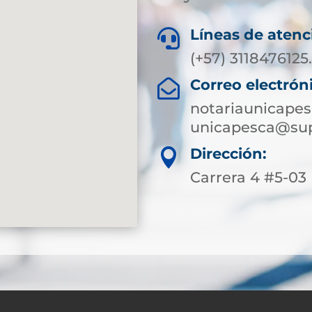
Líneas de atenc

(+57) 3118476125
Correo electrón

notariaunicape
unicapesca@sup
Dirección:

Carrera 4 #5-03