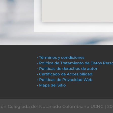
• Términos y condiciones
• Política de Tratamiento de Datos Pers
• Políticas de derechos de autor
• Certificado de Accesibilidad
• Políticas de Privacidad Web
• Mapa del Sitio
ón Colegiada del Notariado Colombiano UCNC | 20