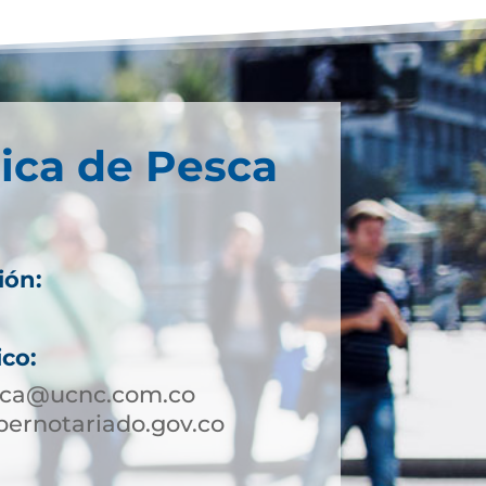
ica de Pesca
ión:
.
ico:
sca@ucnc.com.co
ernotariado.gov.co