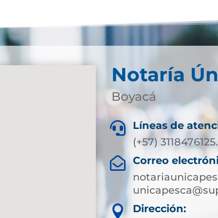
Notaría Ún
Boyacá
Líneas de atenc

(+57) 3118476125
Correo electrón

notariaunicape
unicapesca@sup
Dirección:
