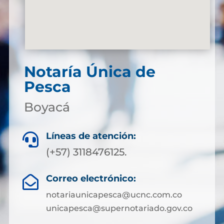
Notaría Única de
Pesca
Boyacá
Líneas de atención:

(+57) 3118476125.
Correo electrónico:

notariaunicapesca@ucnc.com.co
unicapesca@supernotariado.gov.co