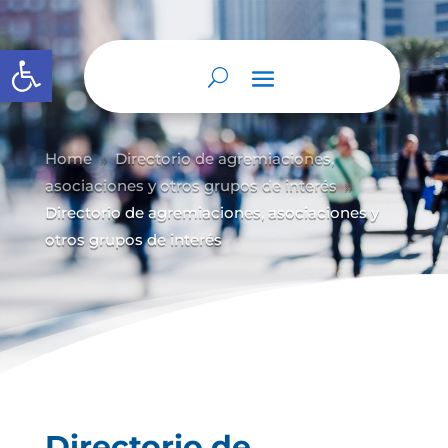
Abrir barra de herramientas
Home
Directorio de agremiaciones,
9
asociaciones y otros grupos de interés
9
Directorio de agremiaciones, asociaciones y
otros grupos de interés
Directorio de